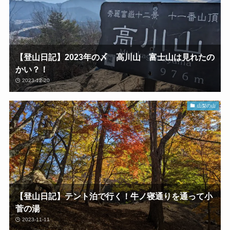
【登山日記】2023年の〆 高川山 富士山は見れたの
かい？！
2023-12-20
山梨の山
【登山日記】テント泊で行く！牛ノ寝通りを通って小
菅の湯
2023-11-11