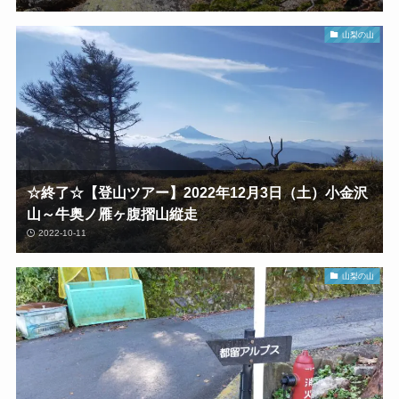
山梨の山
☆終了☆【登山ツアー】2022年12月3日（土）小金沢
山～牛奥ノ雁ヶ腹摺山縦走
2022-10-11
山梨の山