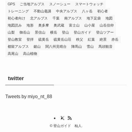
GPS
ご当地アルプス
スノーシュー
スマートウォッチ
トレーニング
不動山毫講
中央アルプス
八ヶ岳
初心者
初心者向け
北アルプス
千葉
南アルプス
地下足袋
地図
地図読み
地形
奥多摩
奥武蔵
富士山
山小屋
山岳信仰
山梨
御岳山
景信山
横岳
登山
登山ガイド
登山ツアー
登山教室
登拝
硫黄岳
硫黄岳山荘
秩父
紅葉
絶景
赤岳
都留アルプス
鋸山
関八州見晴台
陣馬山
雪山
馬頭観音
高尾山
高山植物
twitter
Tweets by miyo_nt_88
©
登山ガイド 杣人.