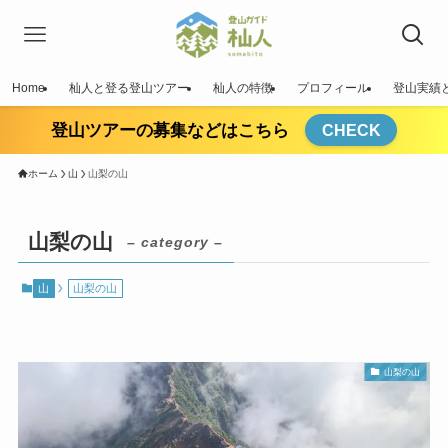
Home
杣人と登る登山ツアー
杣人の特徴
プロフィール
登山実績
登山ツアーの募集などはこちら
CHECK
ホーム
山
山梨の山
山梨の山
– category –
山
山梨の山
山梨の山