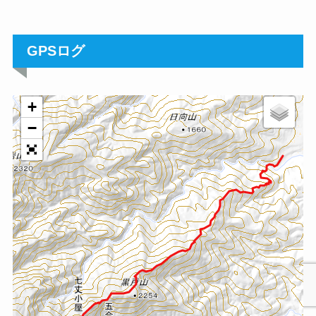
GPSログ
+
−