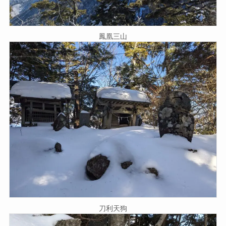
鳳凰三山
刀利天狗