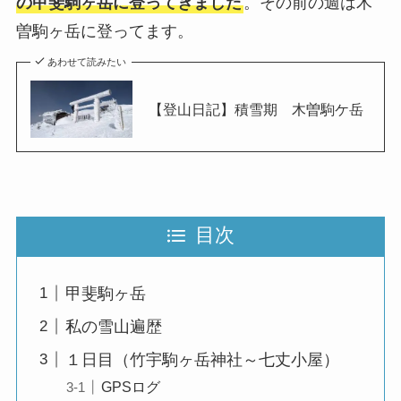
の甲斐駒ヶ岳に登ってきました
。その前の週は木
曽駒ヶ岳に登ってます。
あわせて読みたい
【登山日記】積雪期 木曽駒ケ岳
目次
甲斐駒ヶ岳
私の雪山遍歴
１日目（竹宇駒ヶ岳神社～七丈小屋）
GPSログ