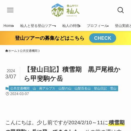
Home
杣人と登る登山ツアー
杣人の特徴
プロフィール
登山実績
登山ツアーの募集などはこちら
CHECK
ホーム
公共交通機関
【登山日記】積雪期 黒戸尾根か
2024
3/07
ら甲斐駒ケ岳
公共交通機関
山
南アルプス
山梨の山
山梨百名山
登山日記
雪山
2024-03-07
こんにちは。少し前ですが2024/2/10～11に
積雪期