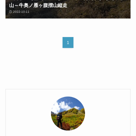
山～牛奥ノ雁ヶ腹摺山縦走
2022-10-11
1