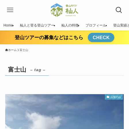
Home
杣人と登る登山ツアー
杣人の特徴
プロフィール
登山実績
登山ツアーの募集などはこちら
CHECK
ホーム
富士山
富士山
– tag –
山梨の山