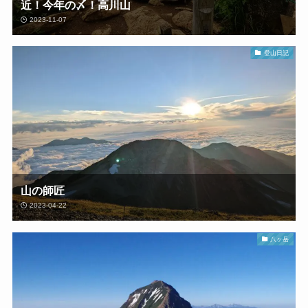
近！今年の〆！高川山
2023-11-07
登山日記
山の師匠
2023-04-22
八ヶ岳