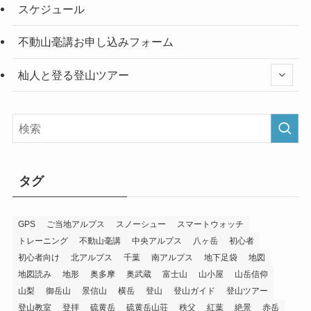
スケジュール
不動山毫講お申し込みフォーム
杣人と登る登山ツアー
タグ
GPS
ご当地アルプス
スノーシュー
スマートウォッチ
トレーニング
不動山毫講
中央アルプス
八ヶ岳
初心者
初心者向け
北アルプス
千葉
南アルプス
地下足袋
地図
地図読み
地形
奥多摩
奥武蔵
富士山
山小屋
山岳信仰
山梨
御岳山
景信山
横岳
登山
登山ガイド
登山ツアー
登山教室
登拝
硫黄岳
硫黄岳山荘
秩父
紅葉
絶景
赤岳