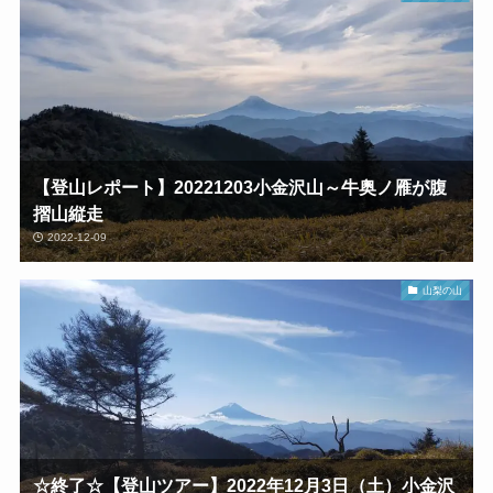
【登山レポート】20221203小金沢山～牛奥ノ雁が腹
摺山縦走
2022-12-09
山梨の山
☆終了☆【登山ツアー】2022年12月3日（土）小金沢