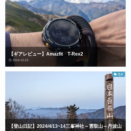
【ギアレビュー】Amazfit T-Rex2
2024-10-23
道具
【登山日記】2024/4/13~14三峯神社～雲取山～丹波山