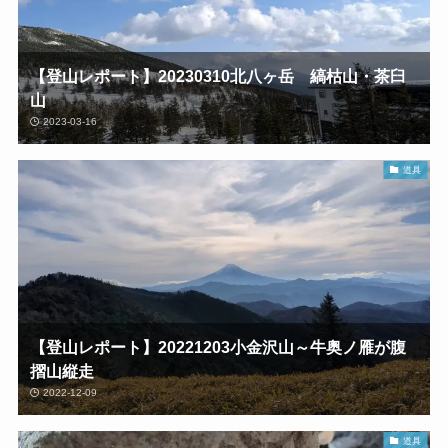
【登山レポート】20230310北八ヶ岳 縞枯山・茶臼
山
2023-03-16
道具
【登山レポート】20221203小金沢山～牛奥ノ雁が腹
摺山縦走
2022-12-09
道具