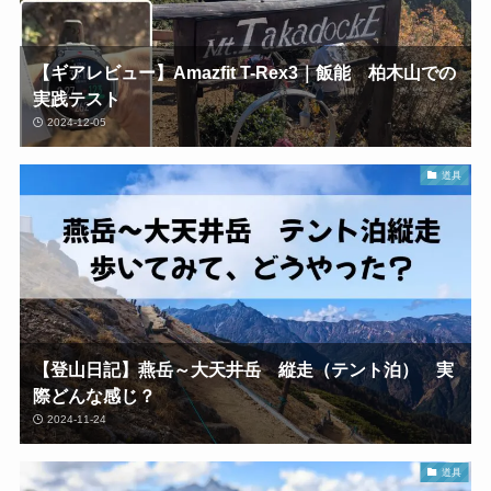
【ギアレビュー】Amazfit T-Rex3｜飯能 柏木山での
実践テスト
2024-12-05
道具
【登山日記】燕岳～大天井岳 縦走（テント泊） 実
際どんな感じ？
2024-11-24
道具