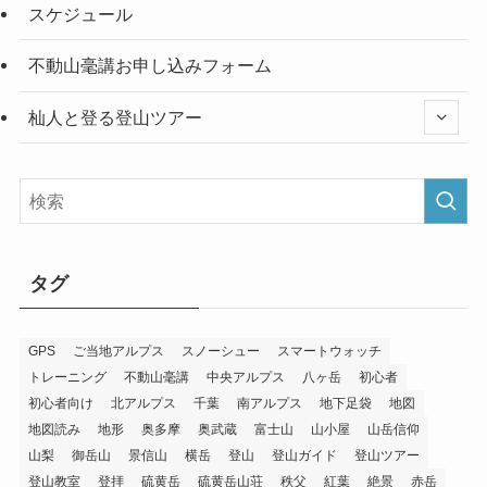
スケジュール
不動山毫講お申し込みフォーム
杣人と登る登山ツアー
タグ
GPS
ご当地アルプス
スノーシュー
スマートウォッチ
トレーニング
不動山毫講
中央アルプス
八ヶ岳
初心者
初心者向け
北アルプス
千葉
南アルプス
地下足袋
地図
地図読み
地形
奥多摩
奥武蔵
富士山
山小屋
山岳信仰
山梨
御岳山
景信山
横岳
登山
登山ガイド
登山ツアー
登山教室
登拝
硫黄岳
硫黄岳山荘
秩父
紅葉
絶景
赤岳