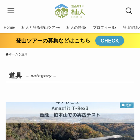
Home
杣人と登る登山ツアー
杣人の特徴
プロフィール
登山実績
登山ツアーの募集などはこちら
CHECK
ホーム
道具
道具
– category –
道具