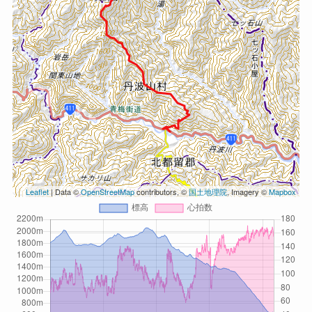
Leaflet
| Data ©
OpenStreetMap
contributors, ©
国土地理院
, Imagery ©
Mapbox