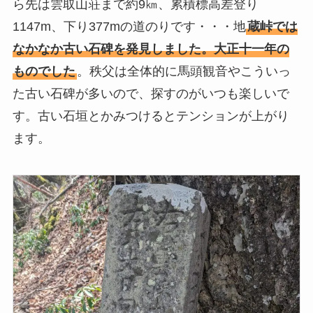
ら先は雲取山荘まで約9㎞、累積標高差登り
1147m、下り377mの道のりです・・・地
蔵峠では
なかなか古い石碑を発見しました。大正十一年の
ものでした
。秩父は全体的に馬頭観音やこういっ
た古い石碑が多いので、探すのがいつも楽しいで
す。古い石垣とかみつけるとテンションが上がり
ます。