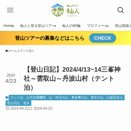
Home
杣人と登る登山ツアー
杣人の特徴
プロフィール
登山実績
登山ツアーの募集などはこちら
CHECK
ホーム
テント泊
【登山日記】2024/4/13~14三峯神
2024
社～雲取山～丹波山村（テント
4/23
泊）
テント泊
公共交通機関
山
埼玉の山
奥多摩の山
東京の山
山梨百名山
登山日記
道具
2024-04-22
2024-04-23