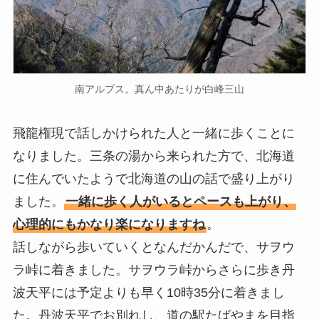
南アルプス。真ん中あたりが白峰三山
飛龍権現で話しかけられた人と一緒に歩くことに
なりました。三条の湯から来られた方で、北海道
に住んでいたようで北海道の山の話で盛り上がり
ました。
一緒に歩く人がいるとペースも上がり、
心理的にもかなり楽になりますね
。
話しながら歩いていくとなんだかんだで、サヲウ
ラ峠に着きました。サヲウラ峠からさらに歩き丹
波天平には予定よりも早く10時35分に着きまし
た。丹波天平でお別れし、道の駅たばやまを目指