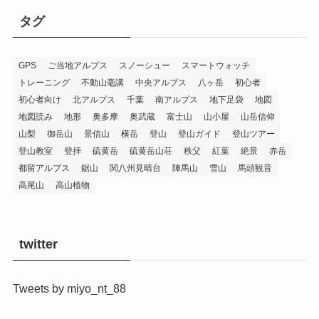
タグ
GPS
ご当地アルプス
スノーシュー
スマートウォッチ
トレーニング
不動山毫講
中央アルプス
八ヶ岳
初心者
初心者向け
北アルプス
千葉
南アルプス
地下足袋
地図
地図読み
地形
奥多摩
奥武蔵
富士山
山小屋
山岳信仰
山梨
御岳山
景信山
横岳
登山
登山ガイド
登山ツアー
登山教室
登拝
硫黄岳
硫黄岳山荘
秩父
紅葉
絶景
赤岳
都留アルプス
鋸山
関八州見晴台
陣馬山
雪山
馬頭観音
高尾山
高山植物
twitter
Tweets by miyo_nt_88