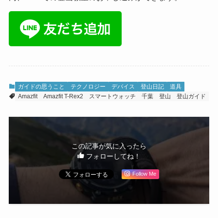
ガイドの思うこと
テクノロジー
デバイス
登山日記
道具
Amazfit
Amazfit T-Rex2
スマートウォッチ
千葉
登山
登山ガイド
この記事が気に入ったら
フォローしてね！
Follow Me