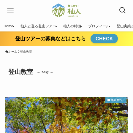
Home
杣人と登る登山ツアー
杣人の特徴
プロフィール
登山実績
登山ツアーの募集などはこちら
CHECK
ホーム
登山教室
登山教室
– tag –
奥多摩の山