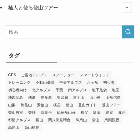
杣人と登る登山ツアー
タグ
GPS
ご当地アルプス
スノーシュー
スマートウォッチ
トレーニング
不動山毫講
中央アルプス
八ヶ岳
初心者
初心者向け
北アルプス
千葉
南アルプス
地下足袋
地図
地図読み
地形
奥多摩
奥武蔵
富士山
山小屋
山岳信仰
山梨
御岳山
景信山
横岳
登山
登山ガイド
登山ツアー
登山教室
登拝
硫黄岳
硫黄岳山荘
秩父
紅葉
絶景
赤岳
都留アルプス
鋸山
関八州見晴台
陣馬山
雪山
馬頭観音
高尾山
高山植物