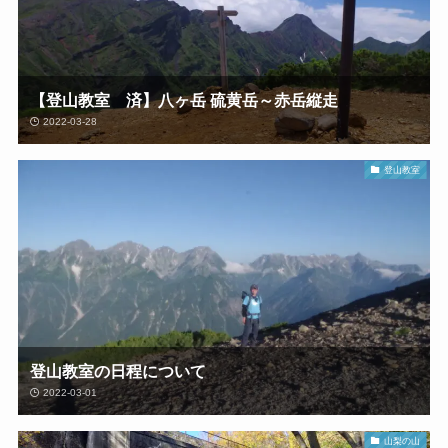
【登山教室 済】八ヶ岳 硫黄岳～赤岳縦走
2022-03-28
登山教室
登山教室の日程について
2022-03-01
山梨の山