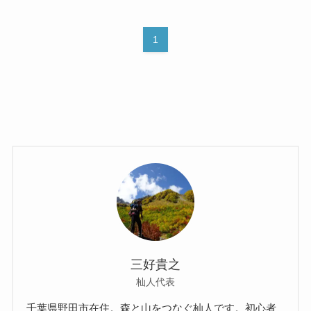
1
三好貴之
杣人代表
千葉県野田市在住。森と山をつなぐ杣人です。初心者