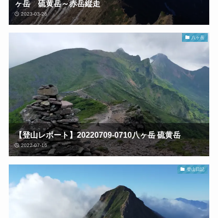
ヶ岳 硫黄岳～赤岳縦走
2023-03-26
八ヶ岳
【登山レポート】20220709-0710八ヶ岳 硫黄岳
2022-07-16
登山日記