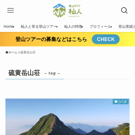
Home
杣人と登る登山ツアー
杣人の特徴
プロフィール
登山実績
登山ツアーの募集などはこちら
CHECK
ホーム
硫黄岳山荘
硫黄岳山荘
– tag –
八ヶ岳