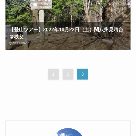
【登山ツアー】2022年10月22日（土）関八州見晴台
＠秩父
2022-08-30
1
2
3