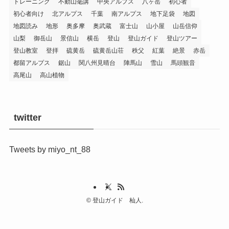
トレーニング
不動山毫講
中央アルプス
八ヶ岳
初心者
初心者向け
北アルプス
千葉
南アルプス
地下足袋
地図
地図読み
地形
奥多摩
奥武蔵
富士山
山小屋
山岳信仰
山梨
御岳山
景信山
横岳
登山
登山ガイド
登山ツアー
登山教室
登拝
硫黄岳
硫黄岳山荘
秩父
紅葉
絶景
赤岳
都留アルプス
鋸山
関八州見晴台
陣馬山
雪山
馬頭観音
高尾山
高山植物
twitter
Tweets by miyo_nt_88
©
登山ガイド 杣人.