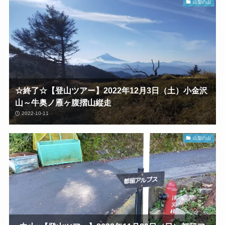
山梨の山
☆終了☆【登山ツアー】2022年12月3日（土）小金沢
山～牛奥ノ雁ヶ腹摺山縦走
2022-10-11
山梨の山