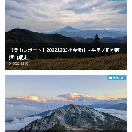
【登山レポート】20221203小金沢山～牛奥ノ雁が腹
摺山縦走
2022-12-09
千葉の山