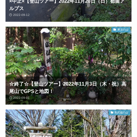
×中止×【登山ツアー】2022年11月20日（日）都留ア
ルプス
2022-09-12
東京の山
☆終了☆【登山ツアー】2022年11月3日（木・祝）高
尾山でGPSと地図！
2022-09-01
奥武蔵の山