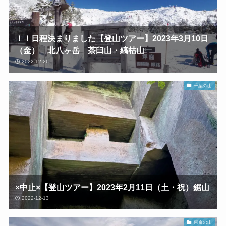
！！日程決まりました【登山ツアー】2023年3月10日
（金） 北八ヶ岳 茶臼山・縞枯山
2022-12-26
千葉の山
×中止×【登山ツアー】2023年2月11日（土・祝）鋸山
2022-12-13
東京の山