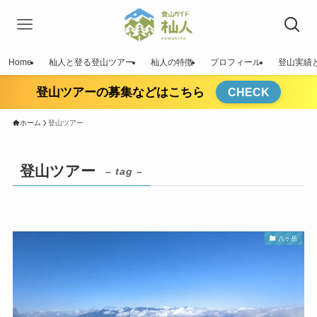
Home
杣人と登る登山ツアー
杣人の特徴
プロフィール
登山実績
登山ツアーの募集などはこちら
CHECK
ホーム
登山ツアー
登山ツアー
– tag –
八ヶ岳