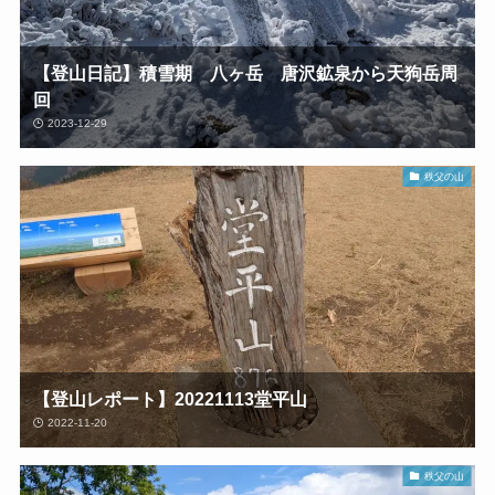
【登山日記】積雪期 八ヶ岳 唐沢鉱泉から天狗岳周
回
2023-12-29
秩父の山
【登山レポート】20221113堂平山
2022-11-20
秩父の山