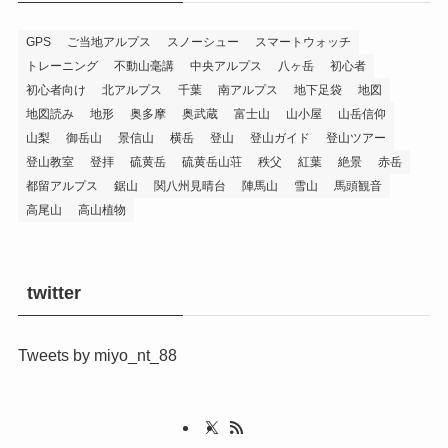
GPS
ご当地アルプス
スノーシュー
スマートウォッチ
トレーニング
不動山毫講
中央アルプス
八ヶ岳
初心者
初心者向け
北アルプス
千葉
南アルプス
地下足袋
地図
地図読み
地形
奥多摩
奥武蔵
富士山
山小屋
山岳信仰
山梨
御岳山
景信山
横岳
登山
登山ガイド
登山ツアー
登山教室
登拝
硫黄岳
硫黄岳山荘
秩父
紅葉
絶景
赤岳
都留アルプス
鋸山
関八州見晴台
陣馬山
雪山
馬頭観音
高尾山
高山植物
twitter
Tweets by miyo_nt_88