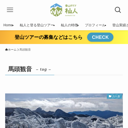
Home
杣人と登る登山ツアー
杣人の特徴
プロフィール
登山実績
登山ツアーの募集などはこちら
CHECK
ホーム
馬頭観音
馬頭観音
– tag –
八ヶ岳