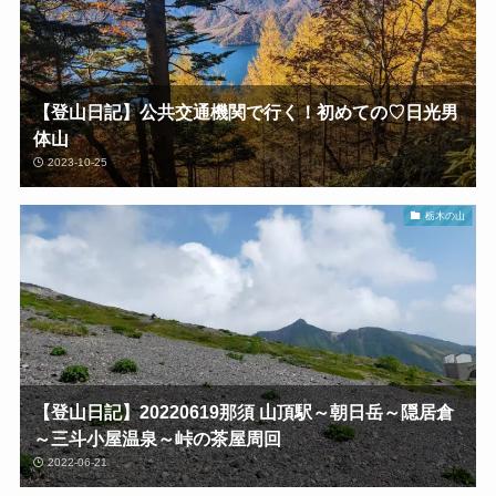
【登山日記】公共交通機関で行く！初めての♡日光男
体山
2023-10-25
栃木の山
【登山日記】20220619那須 山頂駅～朝日岳～隠居倉
～三斗小屋温泉～峠の茶屋周回
2022-06-21