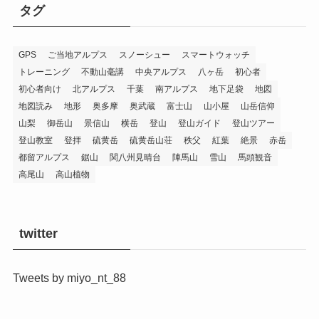
タグ
GPS
ご当地アルプス
スノーシュー
スマートウォッチ
トレーニング
不動山毫講
中央アルプス
八ヶ岳
初心者
初心者向け
北アルプス
千葉
南アルプス
地下足袋
地図
地図読み
地形
奥多摩
奥武蔵
富士山
山小屋
山岳信仰
山梨
御岳山
景信山
横岳
登山
登山ガイド
登山ツアー
登山教室
登拝
硫黄岳
硫黄岳山荘
秩父
紅葉
絶景
赤岳
都留アルプス
鋸山
関八州見晴台
陣馬山
雪山
馬頭観音
高尾山
高山植物
twitter
Tweets by miyo_nt_88