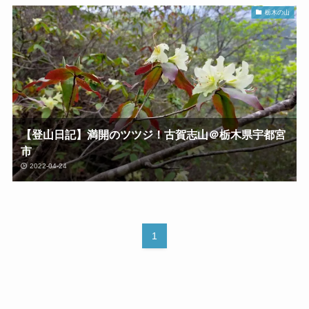
栃木の山
【登山日記】満開のツツジ！古賀志山＠栃木県宇都宮
市
2022-04-24
1