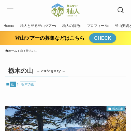
Home
杣人と登る登山ツアー
杣人の特徴
プロフィール
登山実績
登山ツアーの募集などはこちら
CHECK
ホーム
山
栃木の山
栃木の山
– category –
山
栃木の山
栃木の山