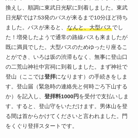
換えし、順調に東武日光駅に到着しました。東武
日光駅では7:53発のバスが来るまで10分ほど待ち
ました。バスが来ると、
なんと、大型バス
でし
た！増発したようで通常の路線バスも来ましたが
既に満員でした。大型バスのためゆったり座るこ
とができ、いろは坂の渋滞もなく、無事に登山口
の二荒山神社中宮祠に到着しました。まず神社で
登山（ここでは
登拝
になります）の手続きをしま
す。登山届（緊急時の連絡先と何時ごろ下山する
か）を記入し、
登拝料1000円
を受付で支払いしま
す。すると、登山守をいただけます。男体山を登
る間は首からかけてくださいと言われました。門
をくぐり登拝スタートです。