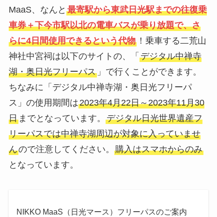
MaaS、なんと
最寄駅から東武日光駅までの往復乗
車券＋下今市駅以北の電車バスが乗り放題で、さ
らに4日間使用できるという代物
！乗車する二荒山
神社中宮祠は以下のサイトの、「
デジタル中禅寺
湖・奥日光フリーパス
」で行くことができます。
ちなみに「デジタル中禅寺湖・奥日光フリーパ
ス」の使用期間は
2023年4月22日～2023年11月30
日
までとなっています。
デジタル日光世界遺産フ
リーパスでは中禅寺湖周辺が対象に入っていませ
ん
ので注意してください。
購入はスマホからのみ
となっています。
NIKKO MaaS（日光マース）フリーパスのご案内