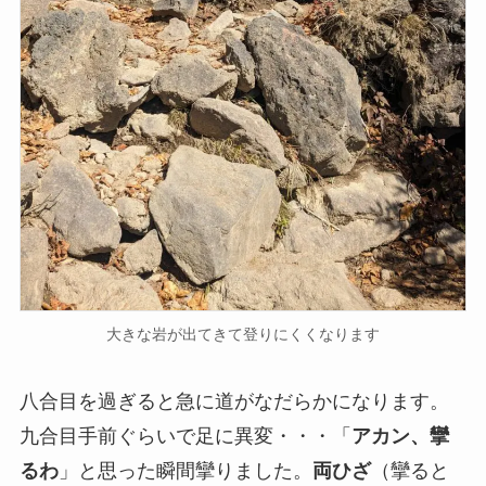
大きな岩が出てきて登りにくくなります
八合目を過ぎると急に道がなだらかになります。
九合目手前ぐらいで足に異変・・・「
アカン、攣
るわ
」と思った瞬間攣りました。
両ひざ
（攣ると