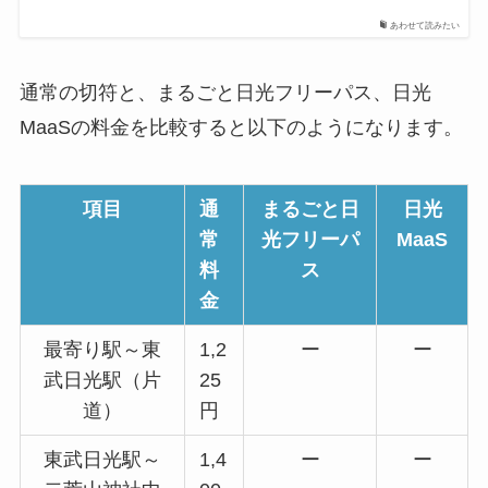
あわせて読みたい
通常の切符と、まるごと日光フリーパス、日光
MaaSの料金を比較すると以下のようになります。
項目
通
まるごと日
日光
常
光フリーパ
MaaS
料
ス
金
最寄り駅～東
1,2
ー
ー
武日光駅（片
25
道）
円
東武日光駅～
1,4
ー
ー