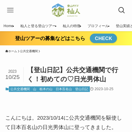
Home
杣人と登る登山ツアー
杣人の特徴
プロフィール
登山実績
登山ツアーの募集などはこちら
CHECK
ホーム
公共交通機関
【登山日記】公共交通機関で行
2023
10/25
く！初めての♡日光男体山
2023-10-25
公共交通機関
山
栃木の山
日本百名山
登山日記
こんにちは。2023/10/14に公共交通機関を駆使し
て日本百名山の日光男体山に登ってきました。