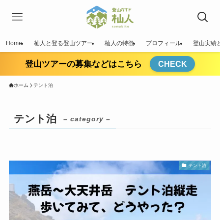
Home
杣人と登る登山ツアー
杣人の特徴
プロフィール
登山実績
登山ツアーの募集などはこちら
CHECK
ホーム
テント泊
テント泊
– category –
テント泊