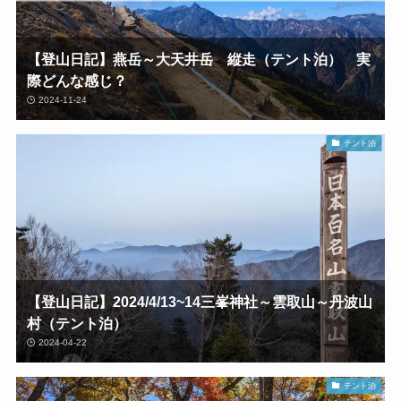
【登山日記】燕岳～大天井岳 縦走（テント泊） 実
際どんな感じ？
2024-11-24
テント泊
【登山日記】2024/4/13~14三峯神社～雲取山～丹波山
村（テント泊）
2024-04-22
テント泊