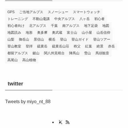
GPS
ご当地アルプス
スノーシュー
スマートウォッチ
トレーニング
不動山毫講
中央アルプス
八ヶ岳
初心者
初心者向け
北アルプス
千葉
南アルプス
地下足袋
地図
地図読み
地形
奥多摩
奥武蔵
富士山
山小屋
山岳信仰
山梨
御岳山
景信山
横岳
登山
登山ガイド
登山ツアー
登山教室
登拝
硫黄岳
硫黄岳山荘
秩父
紅葉
絶景
赤岳
都留アルプス
鋸山
関八州見晴台
陣馬山
雪山
馬頭観音
高尾山
高山植物
twitter
Tweets by miyo_nt_88