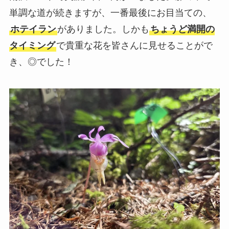
単調な道が続きますが、一番最後にお目当ての、
ホテイラン
がありました。しかも
ちょうど満開の
タイミング
で貴重な花を皆さんに見せることがで
き、◎でした！