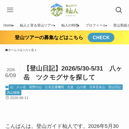
Home
杣人と登る登山ツアー
杣人の特徴
プロフィール
登山実績
登山ツアーの募集などはこちら
CHECK
ホーム
山
八ヶ岳
【登山日記】2026/5/30-5/31 八ヶ
2026
6/09
岳 ツクモグサを探して
山
八ヶ岳
長野の山
公共交通機関
古道
山小屋
日本百名山
登山日記
高山植物
2026-06-11
こんばんは。登山ガイド杣人です。2026年5月30