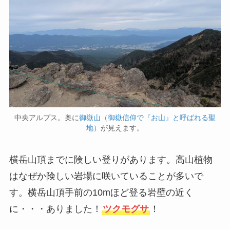
中央アルプス。奥に
御嶽山（御嶽信仰で『お山』と呼ばれる聖
地）
が見えます。
横岳山頂までに険しい登りがあります。高山植物
はなぜか険しい岩場に咲いていることが多いで
す。横岳山頂手前の10mほど登る岩壁の近く
に・・・ありました！
ツクモグサ
！