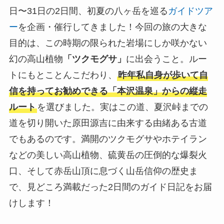
日〜31日の2日間、初夏の八ヶ岳を巡る
ガイドツア
ー
を企画・催行してきました！今回の旅の大きな
目的は、この時期の限られた岩場にしか咲かない
幻の高山植物
「ツクモグサ」
に出会うこと。ルー
トにもとことんこだわり、
昨年私自身が歩いて自
信を持ってお勧めできる「本沢温泉」からの縦走
ルート
を選びました。実はこの道、夏沢峠までの
道を切り開いた原田源吉に由来する由緒ある古道
でもあるのです。満開のツクモグサやホテイラン
などの美しい高山植物、硫黄岳の圧倒的な爆裂火
口、そして赤岳山頂に息づく山岳信仰の歴史ま
で、見どころ満載だった2日間のガイド日記をお届
けします！