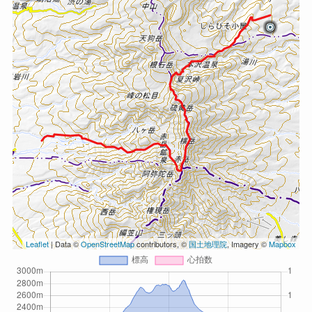
Leaflet
| Data ©
OpenStreetMap
contributors, ©
国土地理院
, Imagery ©
Mapbox