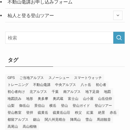
不動山毫講お申し込みフォーム
杣人と登る登山ツアー
タグ
GPS
ご当地アルプス
スノーシュー
スマートウォッチ
トレーニング
不動山毫講
中央アルプス
八ヶ岳
初心者
初心者向け
北アルプス
千葉
南アルプス
地下足袋
地図
地図読み
地形
奥多摩
奥武蔵
富士山
山小屋
山岳信仰
山梨
御岳山
景信山
横岳
登山
登山ガイド
登山ツアー
登山教室
登拝
硫黄岳
硫黄岳山荘
秩父
紅葉
絶景
赤岳
都留アルプス
鋸山
関八州見晴台
陣馬山
雪山
馬頭観音
高尾山
高山植物