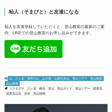
杣人（そまびと）と友達になる
杣人を友達登録していただくと、登山教室の最新のご案
内、LINEでの登山教室のお申し込みができます。
山
八ヶ岳
長野の山
山小屋
山梨百名山
登山ツアー
登山教室
高山植物
ツクモグサ
八ヶ岳
横岳
登山
登山ガイド
登山ツアー
硫黄岳
硫黄岳山荘
赤岳
高山植物