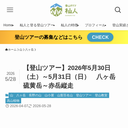
Home
杣人と登る登山ツアー
杣人の特徴
プロフィール
登山実績
登山ツアーの募集などはこちら
CHECK
ホーム
山
八ヶ岳
【登山ツアー】2026年5月30日
2026
（土）～5月31日（日） 八ヶ岳
5/28
硫黄岳～赤岳縦走
山
八ヶ岳
長野の山
山小屋
山梨百名山
登山ツアー
登山教室
高山植物
2026-04-07
2026-05-28