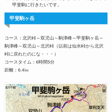
甲斐駒に行きたいです。
甲斐駒ヶ岳
コース：北沢峠～双児山～駒津峰～甲斐駒ヶ岳～
駒津峰～双児山～北沢峠（以前は仙水峠から北沢
峠に戻れたのにな・・・）
コースタイム：6時間5分
距離：6.4㎞