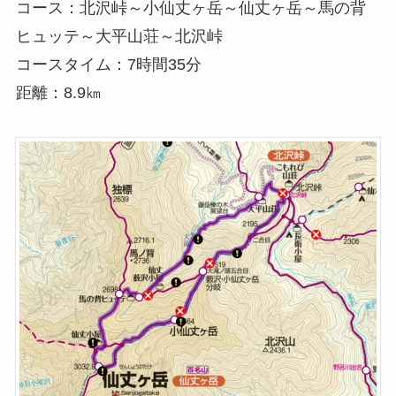
コース：北沢峠～小仙丈ヶ岳～仙丈ヶ岳～馬の背
ヒュッテ～大平山荘～北沢峠
コースタイム：7時間35分
距離：8.9㎞