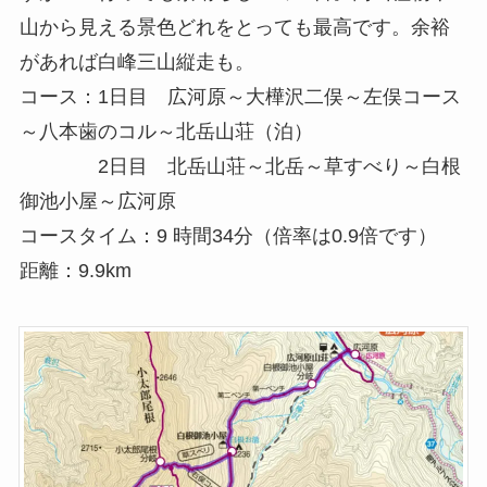
山から見える景色どれをとっても最高です。余裕
があれば白峰三山縦走も。
コース：1日目 広河原～大樺沢二俣～左俣コース
～八本歯のコル～北岳山荘（泊）
2日目 北岳山荘～北岳～草すべり～白根
御池小屋～広河原
コースタイム：9 時間34分（倍率は0.9倍です）
距離：9.9km