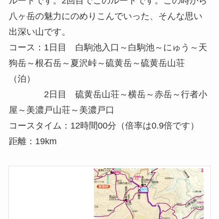
ルートです。2回目でこのルートです。この時から
八ヶ岳の魅力にのめりこんでいった、そんな思い
出深い山です。
コース：1日目 白駒池入口～白駒池～にゅう～天
狗岳～根石岳～夏沢峠～硫黄岳～硫黄岳山荘
（泊）
2日目 硫黄岳山荘～横岳～赤岳～行者小
屋～美濃戸山荘～美濃戸口
コースタイム：12時間00分（倍率は0.9倍です）
距離：19km