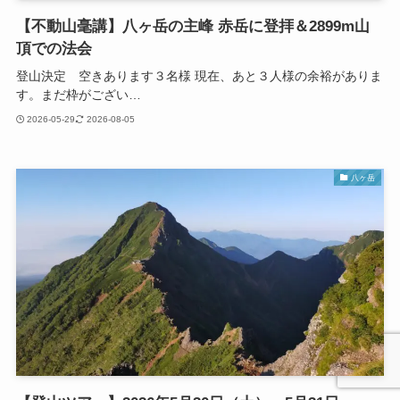
【不動山毫講】八ヶ岳の主峰 赤岳に登拝＆2899m山
頂での法会
登山決定 空きあります３名様 現在、あと３人様の余裕がありま
す。まだ枠がござい…
2026-05-29
2026-08-05
八ヶ岳