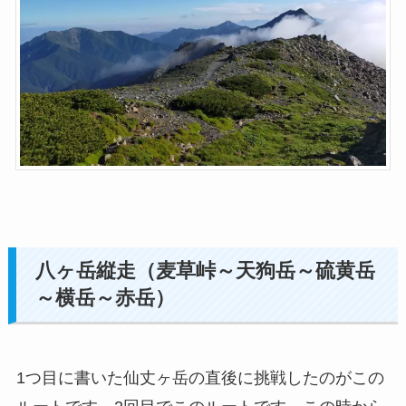
八ヶ岳縦走（麦草峠～天狗岳～硫黄岳
～横岳～赤岳）
1つ目に書いた仙丈ヶ岳の直後に挑戦したのがこの