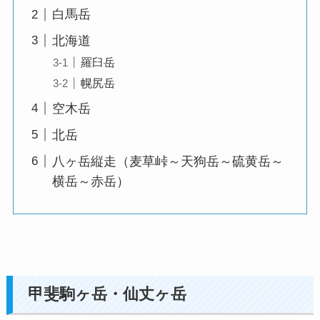
白馬岳
北海道
羅臼岳
幌尻岳
空木岳
北岳
八ヶ岳縦走（麦草峠～天狗岳～硫黄岳～
横岳～赤岳）
甲斐駒ヶ岳・仙丈ヶ岳