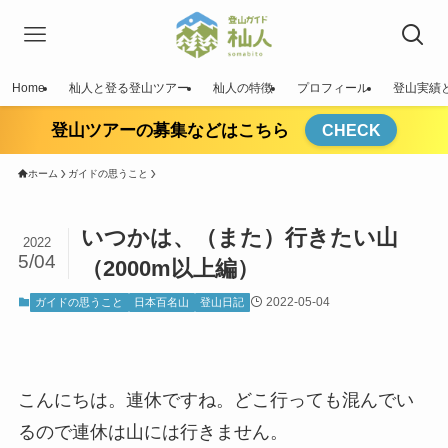
Home
杣人と登る登山ツアー
杣人の特徴
プロフィール
登山実績
登山ツアーの募集などはこちら
CHECK
ホーム
ガイドの思うこと
いつかは、（また）行きたい山
2022
5/04
（2000m以上編）
2022-05-04
ガイドの思うこと
日本百名山
登山日記
こんにちは。連休ですね。どこ行っても混んでい
るので連休は山には行きません。