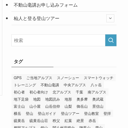
不動山毫講お申し込みフォーム
杣人と登る登山ツアー
タグ
GPS
ご当地アルプス
スノーシュー
スマートウォッチ
トレーニング
不動山毫講
中央アルプス
八ヶ岳
初心者
初心者向け
北アルプス
千葉
南アルプス
地下足袋
地図
地図読み
地形
奥多摩
奥武蔵
富士山
山小屋
山岳信仰
山梨
御岳山
景信山
横岳
登山
登山ガイド
登山ツアー
登山教室
登拝
硫黄岳
硫黄岳山荘
秩父
紅葉
絶景
赤岳
都留アルプス
鋸山
関八州見晴台
陣馬山
雪山