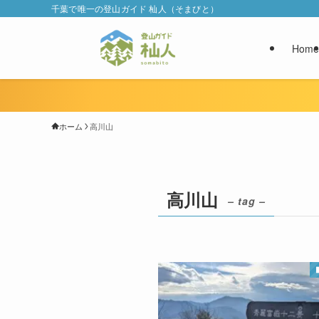
千葉で唯一の登山ガイド 杣人（そまびと）
Home
ホーム
高川山
高川山
– tag –