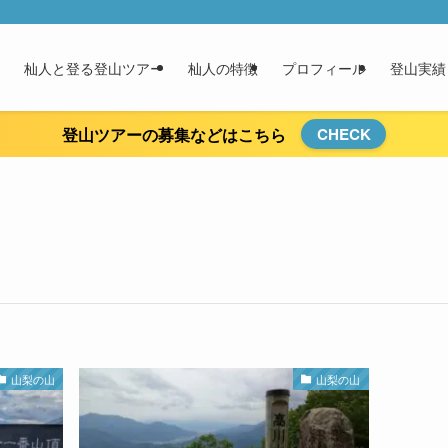
杣人と登る登山ツアー
杣人の特徴
プロフィール
登山実績
登山ツアーの募集などはこちら
CHECK
山梨の山
山梨の山