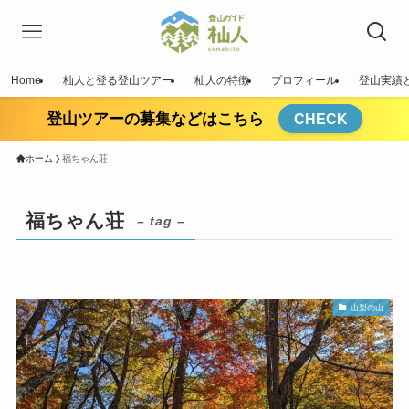
Home
杣人と登る登山ツアー
杣人の特徴
プロフィール
登山実績
登山ツアーの募集などはこちら
CHECK
ホーム
福ちゃん荘
福ちゃん荘
– tag –
山梨の山