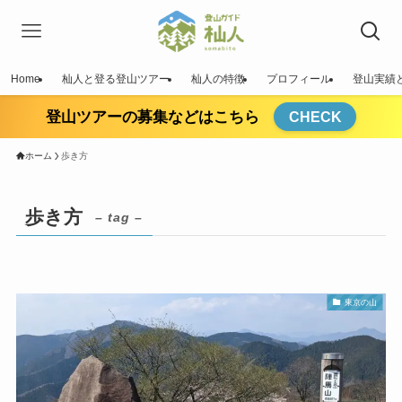
Home
杣人と登る登山ツアー
杣人の特徴
プロフィール
登山実績
登山ツアーの募集などはこちら
CHECK
ホーム
歩き方
歩き方
– tag –
東京の山