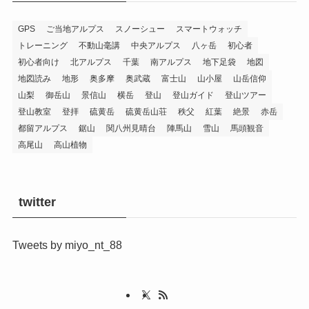
GPS
ご当地アルプス
スノーシュー
スマートウォッチ
トレーニング
不動山毫講
中央アルプス
八ヶ岳
初心者
初心者向け
北アルプス
千葉
南アルプス
地下足袋
地図
地図読み
地形
奥多摩
奥武蔵
富士山
山小屋
山岳信仰
山梨
御岳山
景信山
横岳
登山
登山ガイド
登山ツアー
登山教室
登拝
硫黄岳
硫黄岳山荘
秩父
紅葉
絶景
赤岳
都留アルプス
鋸山
関八州見晴台
陣馬山
雪山
馬頭観音
高尾山
高山植物
twitter
Tweets by miyo_nt_88