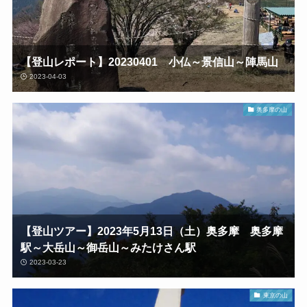
【登山レポート】20230401 小仏～景信山～陣馬山
2023-04-03
奥多摩の山
【登山ツアー】2023年5月13日（土）奥多摩 奥多摩
駅～大岳山～御岳山～みたけさん駅
2023-03-23
東京の山