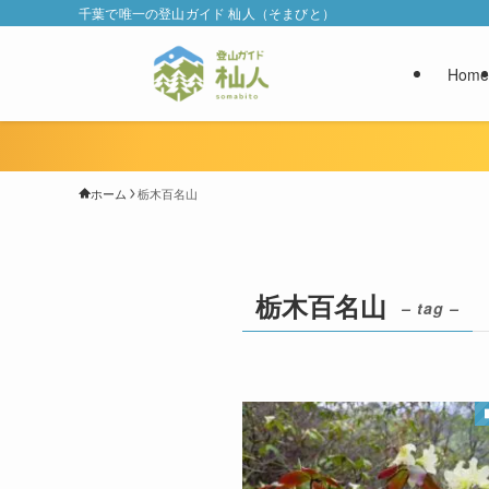
千葉で唯一の登山ガイド 杣人（そまびと）
Home
ホーム
栃木百名山
栃木百名山
– tag –