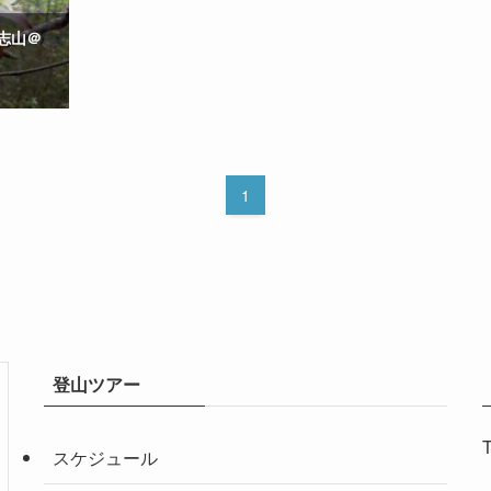
志山＠
1
登山ツアー
T
スケジュール