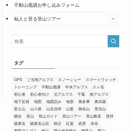
不動山毫講お申し込みフォーム
杣人と登る登山ツアー
タグ
GPS
ご当地アルプス
スノーシュー
スマートウォッチ
トレーニング
不動山毫講
中央アルプス
八ヶ岳
初心者
初心者向け
北アルプス
千葉
南アルプス
地下足袋
地図
地図読み
地形
奥多摩
奥武蔵
富士山
山小屋
山岳信仰
山梨
御岳山
景信山
横岳
登山
登山ガイド
登山ツアー
登山教室
登拝
硫黄岳
硫黄岳山荘
秩父
紅葉
絶景
赤岳
都留アルプス
鋸山
関八州見晴台
陣馬山
雪山