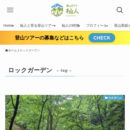
Home
杣人と登る登山ツアー
杣人の特徴
プロフィール
登山実績
登山ツアーの募集などはこちら
CHECK
ホーム
ロックガーデン
ロックガーデン
– tag –
奥多摩の山