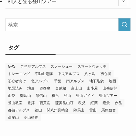
杣人と登る登山ツアー
タグ
GPS
ご当地アルプス
スノーシュー
スマートウォッチ
トレーニング
不動山毫講
中央アルプス
八ヶ岳
初心者
初心者向け
北アルプス
千葉
南アルプス
地下足袋
地図
地図読み
地形
奥多摩
奥武蔵
富士山
山小屋
山岳信仰
山梨
御岳山
景信山
横岳
登山
登山ガイド
登山ツアー
登山教室
登拝
硫黄岳
硫黄岳山荘
秩父
紅葉
絶景
赤岳
都留アルプス
鋸山
関八州見晴台
陣馬山
雪山
馬頭観音
高尾山
高山植物