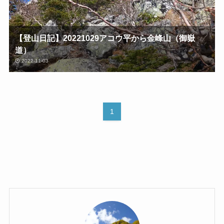
【登山日記】20221029アコウ平から金峰山（御嶽
道）
2022-11-03
1