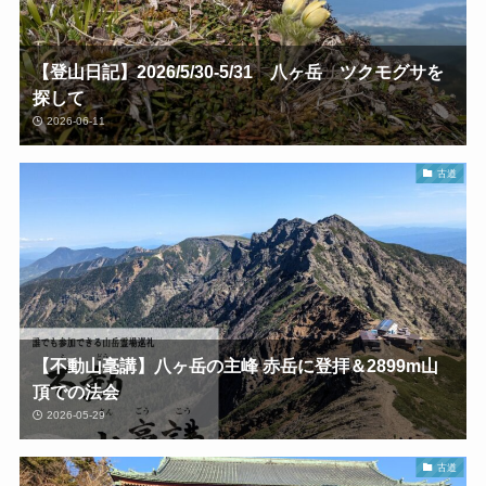
【登山日記】2026/5/30-5/31 八ヶ岳 ツクモグサを
探して
2026-06-11
古道
【不動山毫講】八ヶ岳の主峰 赤岳に登拝＆2899m山
頂での法会
2026-05-29
古道