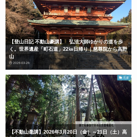
【登山日記 不動山豪講】 弘法大師ゆかりの道を歩
く。世界遺産「町石道」22㎞日帰り｜慈尊院から高野
山
2026-03-26
古道
【不動山毫講】2026年3月20日（金）～21日（土）高