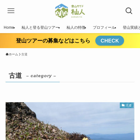
Home
杣人と登る登山ツアー
杣人の特徴
プロフィール
登山実績
登山ツアーの募集などはこちら
CHECK
ホーム
古道
古道
– category –
古道