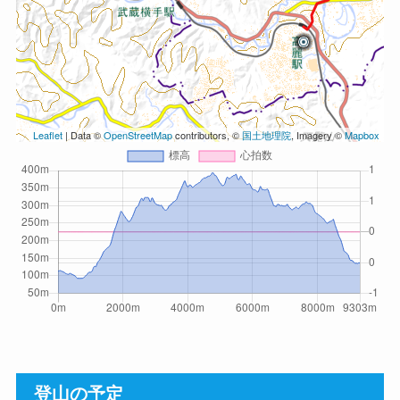
Leaflet
| Data ©
OpenStreetMap
contributors, ©
国土地理院
, Imagery ©
Mapbox
登山の予定