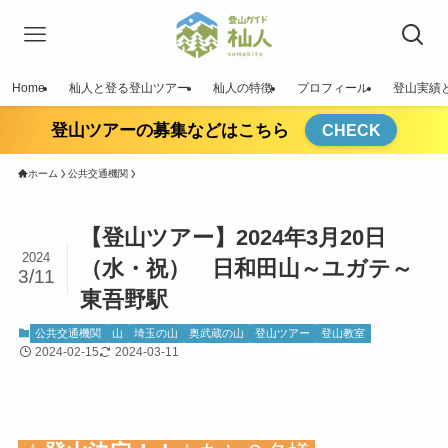
Home
杣人と登る登山ツアー
杣人の特徴
プロフィール
登山実績
登山ツアーの募集などはこちら
CHECK
ホーム
公共交通機関
【登山ツアー】2024年3月20日
2024
（水・祝） 日和田山～ユガテ～
3/11
東吾野駅
公共交通機関
山
埼玉の山
奥武蔵の山
登山ツアー
登山教室
2024-02-15
2024-03-11