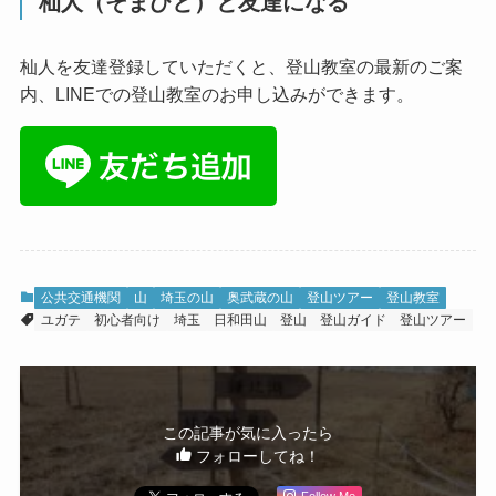
杣人（そまびと）と友達になる
杣人を友達登録していただくと、登山教室の最新のご案
内、LINEでの登山教室のお申し込みができます。
公共交通機関
山
埼玉の山
奥武蔵の山
登山ツアー
登山教室
ユガテ
初心者向け
埼玉
日和田山
登山
登山ガイド
登山ツアー
この記事が気に入ったら
フォローしてね！