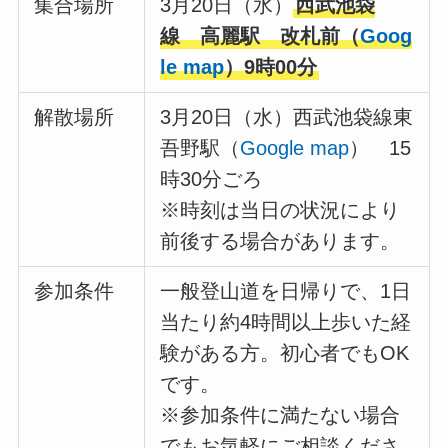
集合場所
3月20日（水）
西武池袋
線 高麗駅 改札前（
Goog
le map
）9時00分
解散場所
3月20日（水）西武池袋線東
吾野駅（
Go
ogle map
） 15
時30分ごろ
※時刻は当日の状況により
前後する場合があります。
参加条件
一般登山道を日帰りで、1日
当たり約4時間以上歩いた経
験がある方。初心者でもOK
です。
※参加条件に満たない場合
でもお気軽にご相談くださ