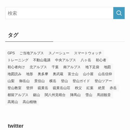
タグ
GPS
ご当地アルプス
スノーシュー
スマートウォッチ
トレーニング
不動山毫講
中央アルプス
八ヶ岳
初心者
初心者向け
北アルプス
千葉
南アルプス
地下足袋
地図
地図読み
地形
奥多摩
奥武蔵
富士山
山小屋
山岳信仰
山梨
御岳山
景信山
横岳
登山
登山ガイド
登山ツアー
登山教室
登拝
硫黄岳
硫黄岳山荘
秩父
紅葉
絶景
赤岳
都留アルプス
鋸山
関八州見晴台
陣馬山
雪山
馬頭観音
高尾山
高山植物
twitter