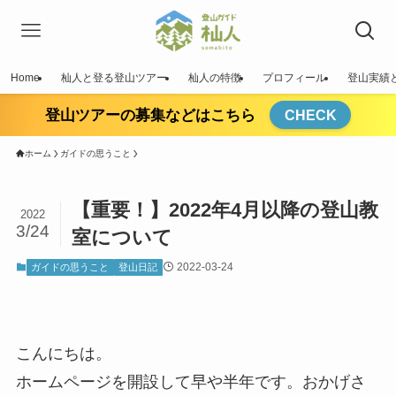
Home
杣人と登る登山ツアー
杣人の特徴
プロフィール
登山実績
登山ツアーの募集などはこちら
CHECK
ホーム
ガイドの思うこと
【重要！】2022年4月以降の登山教
2022
3/24
室について
2022-03-24
ガイドの思うこと
登山日記
こんにちは。
ホームページを開設して早や半年です。おかげさ