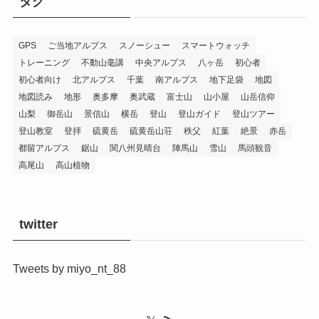
タグ
GPS
ご当地アルプス
スノーシュー
スマートウォッチ
トレーニング
不動山毫講
中央アルプス
八ヶ岳
初心者
初心者向け
北アルプス
千葉
南アルプス
地下足袋
地図
地図読み
地形
奥多摩
奥武蔵
富士山
山小屋
山岳信仰
山梨
御岳山
景信山
横岳
登山
登山ガイド
登山ツアー
登山教室
登拝
硫黄岳
硫黄岳山荘
秩父
紅葉
絶景
赤岳
都留アルプス
鋸山
関八州見晴台
陣馬山
雪山
馬頭観音
高尾山
高山植物
twitter
Tweets by miyo_nt_88