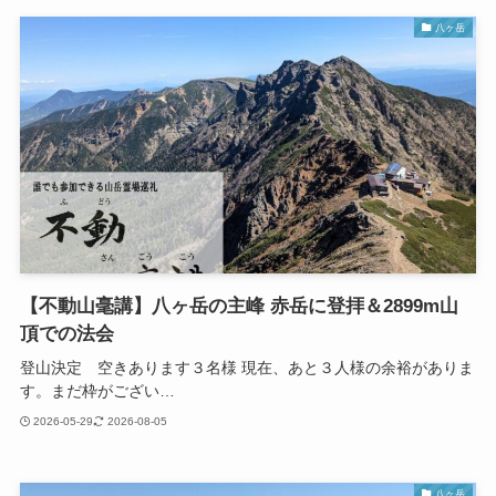
八ヶ岳
【不動山毫講】八ヶ岳の主峰 赤岳に登拝＆2899m山
頂での法会
登山決定 空きあります３名様 現在、あと３人様の余裕がありま
す。まだ枠がござい…
2026-05-29
2026-08-05
八ヶ岳