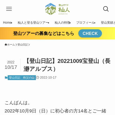
Home
杣人と登る登山ツアー
杣人の特徴
プロフィール
登山実績
登山ツアーの募集などはこちら
CHECK
ホーム
登山日記
【登山日記】20221009宝登山（長
2022
10/17
瀞アルプス）
2022-10-17
登山日記
秩父の山
こんばんは。
2022年10月9日（日）に初心者の方14名とご一緒