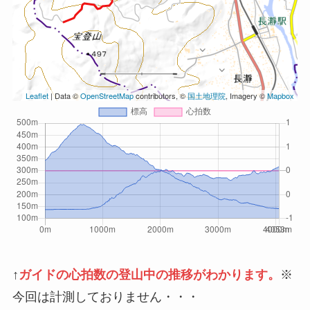
Leaflet
| Data ©
OpenStreetMap
contributors, ©
国土地理院
, Imagery ©
Mapbox
↑
ガイドの心拍数の登山中の推移がわかります。
※
今回は計測しておりません・・・