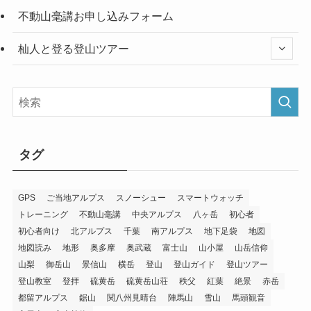
不動山毫講お申し込みフォーム
杣人と登る登山ツアー
タグ
GPS
ご当地アルプス
スノーシュー
スマートウォッチ
トレーニング
不動山毫講
中央アルプス
八ヶ岳
初心者
初心者向け
北アルプス
千葉
南アルプス
地下足袋
地図
地図読み
地形
奥多摩
奥武蔵
富士山
山小屋
山岳信仰
山梨
御岳山
景信山
横岳
登山
登山ガイド
登山ツアー
登山教室
登拝
硫黄岳
硫黄岳山荘
秩父
紅葉
絶景
赤岳
都留アルプス
鋸山
関八州見晴台
陣馬山
雪山
馬頭観音