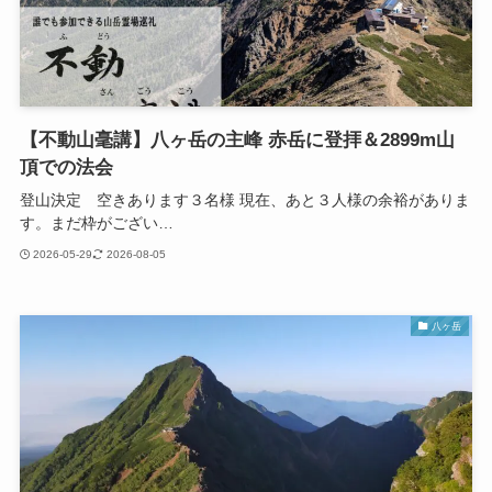
【不動山毫講】八ヶ岳の主峰 赤岳に登拝＆2899m山
頂での法会
登山決定 空きあります３名様 現在、あと３人様の余裕がありま
す。まだ枠がござい…
2026-05-29
2026-08-05
八ヶ岳