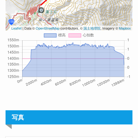
Leaflet
| Data ©
OpenStreetMap
contributors, ©
国土地理院
, Imagery ©
Mapbox
写真