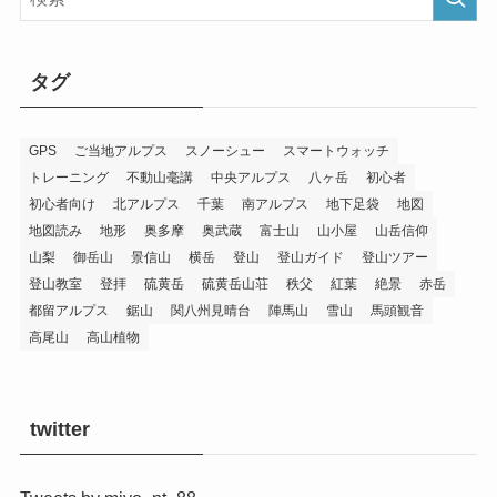
タグ
GPS
ご当地アルプス
スノーシュー
スマートウォッチ
トレーニング
不動山毫講
中央アルプス
八ヶ岳
初心者
初心者向け
北アルプス
千葉
南アルプス
地下足袋
地図
地図読み
地形
奥多摩
奥武蔵
富士山
山小屋
山岳信仰
山梨
御岳山
景信山
横岳
登山
登山ガイド
登山ツアー
登山教室
登拝
硫黄岳
硫黄岳山荘
秩父
紅葉
絶景
赤岳
都留アルプス
鋸山
関八州見晴台
陣馬山
雪山
馬頭観音
高尾山
高山植物
twitter