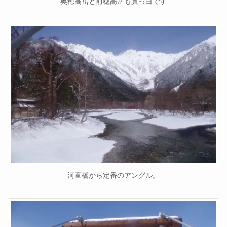
奥穂高岳と前穂高岳も真っ白です
河童橋から定番のアングル。