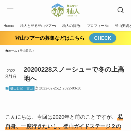
Home
杣人と登る登山ツアー
杣人の特徴
プロフィール
登山実績
登山ツアーの募集などはこちら
CHECK
ホーム
登山日記
20200228スノーシューで冬の上高
2022
3/16
地へ
2022-02-25
2022-03-16
登山日記
雪山
こんにちは。今回は2020年と前のことですが、
私
自身、一度行きたいし、登山ガイドステージ２の