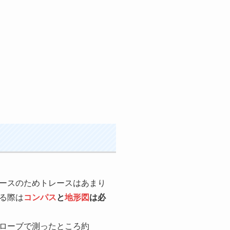
ースのためトレースはあまり
る際は
コンパス
と
地形図
は必
ローブで測ったところ約