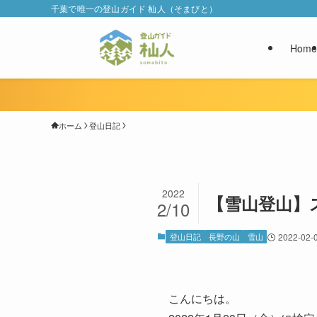
千葉で唯一の登山ガイド 杣人（そまびと）
Home
ホーム
登山日記
2022
【雪山登山】
2/10
登山日記
長野の山
雪山
2022-02-
こんにちは。