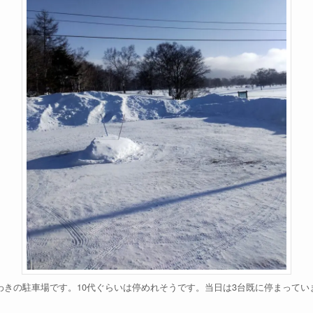
わきの駐車場です。10代ぐらいは停めれそうです。当日は3台既に停まってい