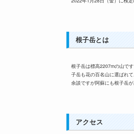
2022年1月28日（金）に
根子岳とは
根子岳は標高2207mの山で
子岳も花の百名山に選ばれて
余談ですが阿蘇にも根子岳が
アクセス