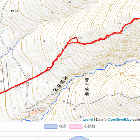
Leaflet
| Data ©
OpenStreetMap
contr