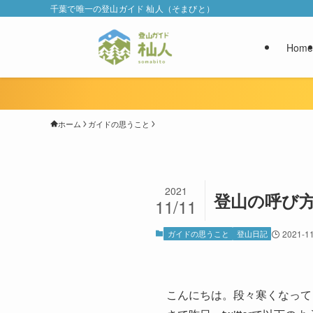
千葉で唯一の登山ガイド 杣人（そまびと）
Home
ホーム
ガイドの思うこと
2021
登山の呼び
11/11
ガイドの思うこと
登山日記
2021-1
こんにちは。段々寒くなって