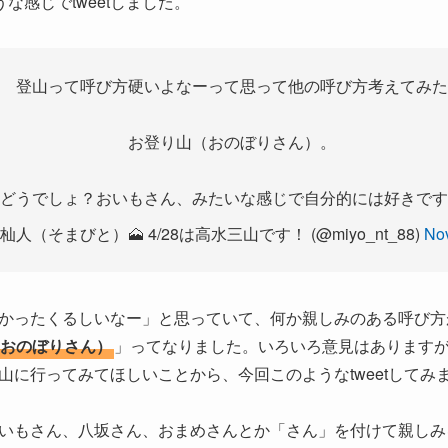
ような感じでtweetしました。
登山って呼び方硬いよなーって思って他の呼び方考えてみた
お登り山（おのぼりさん）。
どうでしょ？おいもさん、みたいな感じで自分的には好きです
人（そまびと）🗻 4/28は高水三山です！ (@miyo_nt_88)
No
かったくるしいなー」と思っていて、何か親しみのある呼び方
おのぼりさん）
」ってなりました。いろいろ意見はあります
山に行ってみてほしいことから、今回このようなtweetしてみ
いもさん、八坂さん、おまめさんとか「さん」を付けて親しみ