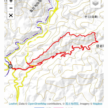
+
−
Leaflet
| Data ©
OpenStreetMap
contributors, ©
国土地理院
, Imagery ©
Mapbox