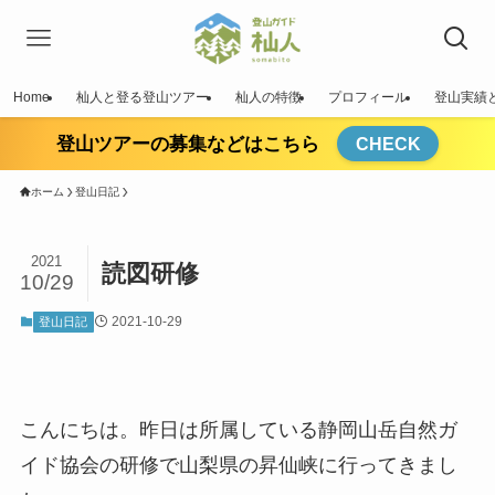
Home
杣人と登る登山ツアー
杣人の特徴
プロフィール
登山実績
登山ツアーの募集などはこちら
CHECK
ホーム
登山日記
2021
読図研修
10/29
2021-10-29
登山日記
こんにちは。昨日は所属している静岡山岳自然ガ
イド協会の研修で山梨県の昇仙峡に行ってきまし