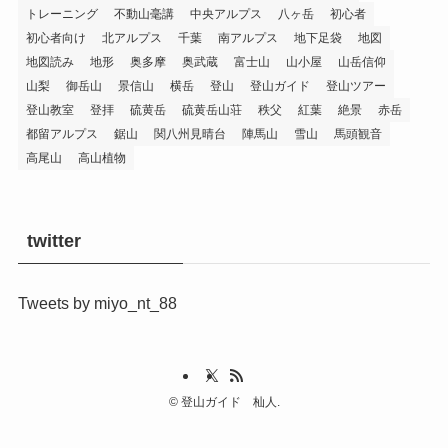
トレーニング
不動山毫講
中央アルプス
八ヶ岳
初心者
初心者向け
北アルプス
千葉
南アルプス
地下足袋
地図
地図読み
地形
奥多摩
奥武蔵
富士山
山小屋
山岳信仰
山梨
御岳山
景信山
横岳
登山
登山ガイド
登山ツアー
登山教室
登拝
硫黄岳
硫黄岳山荘
秩父
紅葉
絶景
赤岳
都留アルプス
鋸山
関八州見晴台
陣馬山
雪山
馬頭観音
高尾山
高山植物
twitter
Tweets by miyo_nt_88
©
登山ガイド 杣人.