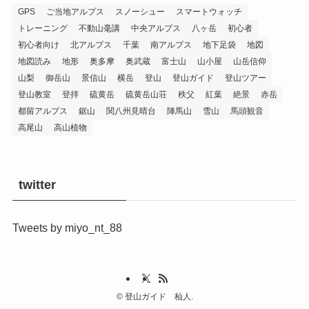
GPS
ご当地アルプス
スノーシュー
スマートウォッチ
トレーニング
不動山毫講
中央アルプス
八ヶ岳
初心者
初心者向け
北アルプス
千葉
南アルプス
地下足袋
地図
地図読み
地形
奥多摩
奥武蔵
富士山
山小屋
山岳信仰
山梨
御岳山
景信山
横岳
登山
登山ガイド
登山ツアー
登山教室
登拝
硫黄岳
硫黄岳山荘
秩父
紅葉
絶景
赤岳
都留アルプス
鋸山
関八州見晴台
陣馬山
雪山
馬頭観音
高尾山
高山植物
twitter
Tweets by miyo_nt_88
©
登山ガイド 杣人.