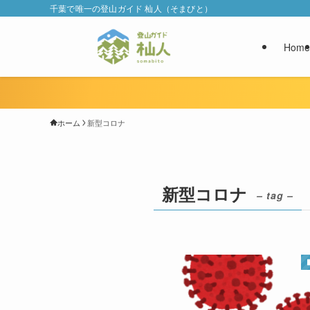
千葉で唯一の登山ガイド 杣人（そまびと）
Home
ホーム
新型コロナ
新型コロナ
– tag –