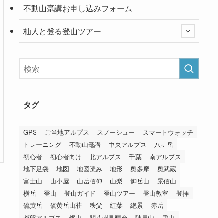
不動山毫講お申し込みフォーム
杣人と登る登山ツアー
タグ
GPS
ご当地アルプス
スノーシュー
スマートウォッチ
トレーニング
不動山毫講
中央アルプス
八ヶ岳
初心者
初心者向け
北アルプス
千葉
南アルプス
地下足袋
地図
地図読み
地形
奥多摩
奥武蔵
富士山
山小屋
山岳信仰
山梨
御岳山
景信山
横岳
登山
登山ガイド
登山ツアー
登山教室
登拝
硫黄岳
硫黄岳山荘
秩父
紅葉
絶景
赤岳
都留アルプス
鋸山
関八州見晴台
陣馬山
雪山