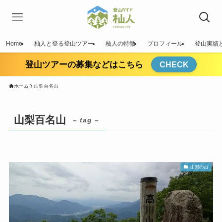
Home
杣人と登る登山ツアー
杣人の特徴
プロフィール
登山実績
登山ツアーの募集などはこちら
CHECK
ホーム
山梨百名山
山梨百名山
– tag –
山梨の山