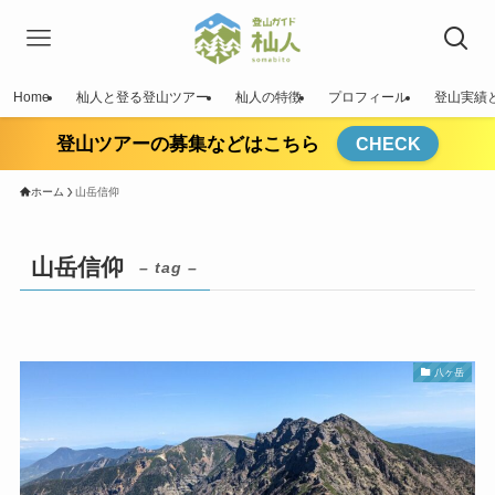
Home
杣人と登る登山ツアー
杣人の特徴
プロフィール
登山実績
登山ツアーの募集などはこちら
CHECK
ホーム
山岳信仰
山岳信仰
– tag –
八ヶ岳