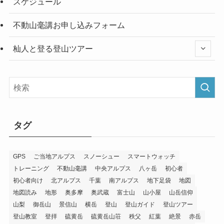
スケジュール
不動山毫講お申し込みフォーム
杣人と登る登山ツアー
タグ
GPS
ご当地アルプス
スノーシュー
スマートウォッチ
トレーニング
不動山毫講
中央アルプス
八ヶ岳
初心者
初心者向け
北アルプス
千葉
南アルプス
地下足袋
地図
地図読み
地形
奥多摩
奥武蔵
富士山
山小屋
山岳信仰
山梨
御岳山
景信山
横岳
登山
登山ガイド
登山ツアー
登山教室
登拝
硫黄岳
硫黄岳山荘
秩父
紅葉
絶景
赤岳