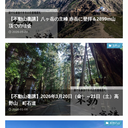
【不動山毫講】八ヶ岳の主峰 赤岳に登拝＆2899m山
頂での法会
2026-05-29
高野山
【不動山毫講】2026年3月20日（金）～21日（土）高
野山 町石道
2026-01-08
長野の山