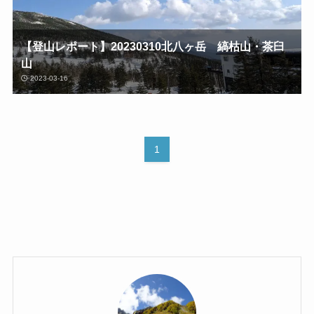
【登山レポート】20230310北八ヶ岳 縞枯山・茶臼
山
2023-03-16
1