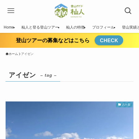
Home
杣人と登る登山ツアー
杣人の特徴
プロフィール
登山実績
登山ツアーの募集などはこちら
CHECK
ホーム
アイゼン
アイゼン
– tag –
八ヶ岳